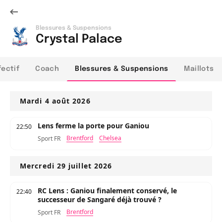
Blessures & Suspensions
Crystal Palace
fectif
Coach
Blessures & Suspensions
Maillots
Mardi 4 août 2026
Lens ferme la porte pour Ganiou
22:50
Brentford
Chelsea
Sport FR
Mercredi 29 juillet 2026
RC Lens : Ganiou finalement conservé, le
22:40
successeur de Sangaré déjà trouvé ?
Brentford
Sport FR