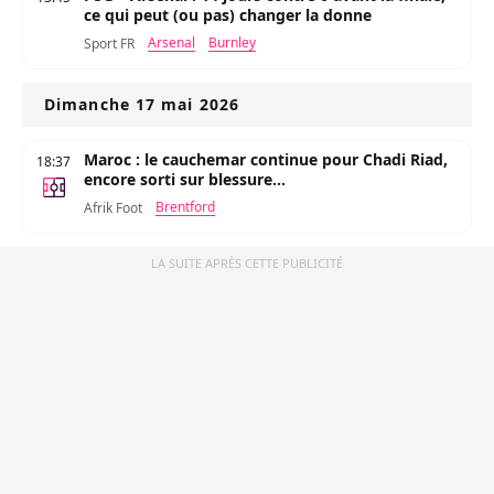
ce qui peut (ou pas) changer la donne
Arsenal
Burnley
Sport FR
Dimanche 17 mai 2026
Maroc : le cauchemar continue pour Chadi Riad,
18:37
encore sorti sur blessure...
Brentford
Afrik Foot
LA SUITE APRÈS CETTE PUBLICITÉ