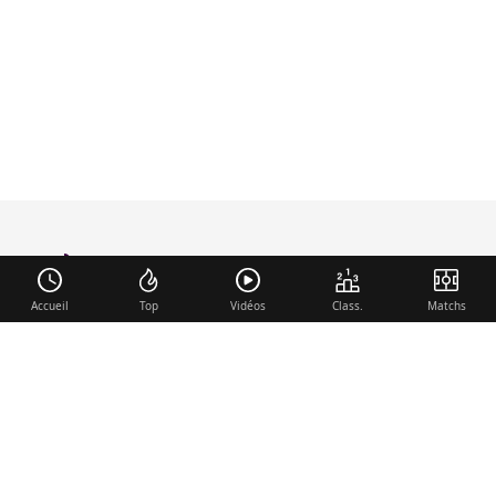
foot-anglais
.com
Accueil
Top
Vidéos
Class.
Matchs
Liens utiles
Contact
Mentions légales
Membre du réseau
Mercato.fr