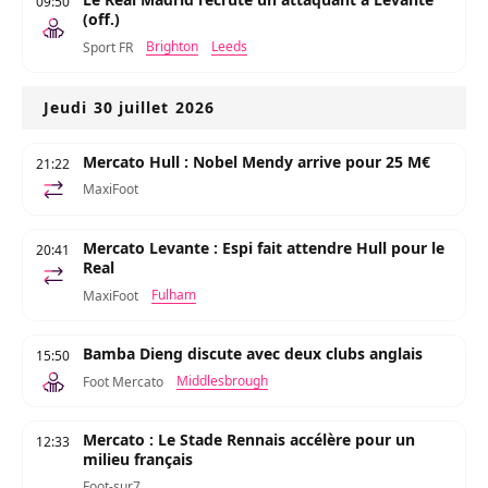
09:50
(off.)
Brighton
Leeds
Sport FR
Jeudi 30 juillet 2026
Mercato Hull : Nobel Mendy arrive pour 25 M€
21:22
MaxiFoot
Mercato Levante : Espi fait attendre Hull pour le
20:41
Real
Fulham
MaxiFoot
Bamba Dieng discute avec deux clubs anglais
15:50
Middlesbrough
Foot Mercato
Mercato : Le Stade Rennais accélère pour un
12:33
milieu français
Foot-sur7