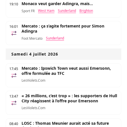
Monaco veut garder Adingra, mais...
19:10
West Ham
Sunderland
Brighton
Sport FR
Mercato : ça s’agite fortement pour Simon
16:01
Adingra
Sunderland
Foot Mercato
Samedi 4 juillet 2026
Mercato : Ipswich Town veut aussi Emersonn,
17:45
offre formulée au TFC
LesViolets.Com
« 26 millions, c’est trop » : les supporters de Hull
13:47
City réagissent à l’offre pour Emersonn
LesViolets.Com
LOSC : Thomas Meunier aurait acté sa future
08:40