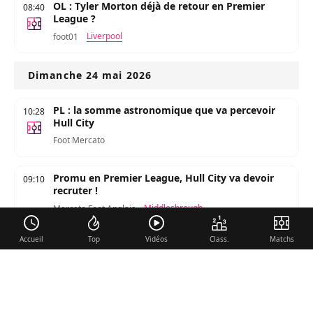
OL : Tyler Morton déjà de retour en Premier
08:40
League ?
Liverpool
foot01
Dimanche 24 mai 2026
PL : la somme astronomique que va percevoir
10:28
Hull City
Foot Mercato
Promu en Premier League, Hull City va devoir
09:10
recruter !
Middlesbrough
Mercato Foot Anglais
Accueil
Top
Vidéos
Class.
Matchs
Samedi 23 mai 2026
Hull City fait son retour en Premier League
Southampton
Middlesbrough
foot01