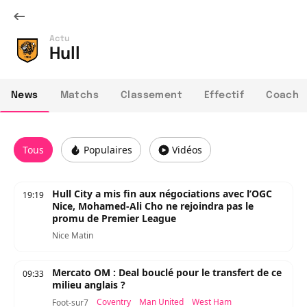
Actu
Hull
News
Matchs
Classement
Effectif
Coach
Tous
Populaires
Vidéos
Hull City a mis fin aux négociations avec l’OGC
19:19
Nice, Mohamed-Ali Cho ne rejoindra pas le
promu de Premier League
Nice Matin
Mercato OM : Deal bouclé pour le transfert de ce
09:33
milieu anglais ?
Coventry
Man United
West Ham
Foot-sur7