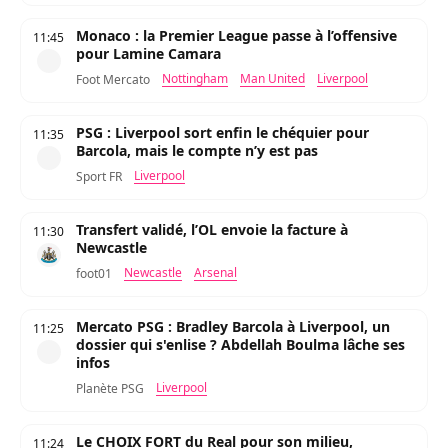
Monaco : la Premier League passe à l’offensive
11:45
pour Lamine Camara
Nottingham
Man United
Liverpool
Foot Mercato
PSG : Liverpool sort enfin le chéquier pour
11:35
Barcola, mais le compte n’y est pas
Liverpool
Sport FR
Transfert validé, l’OL envoie la facture à
11:30
Newcastle
Newcastle
Arsenal
foot01
Mercato PSG : Bradley Barcola à Liverpool, un
11:25
dossier qui s'enlise ? Abdellah Boulma lâche ses
infos
Liverpool
Planète PSG
Le CHOIX FORT du Real pour son milieu,
11:24