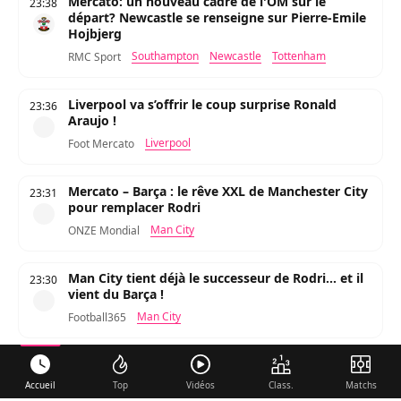
Mercato: un nouveau cadre de l'OM sur le
23:38
départ? Newcastle se renseigne sur Pierre-Emile
Hojbjerg
Southampton
Newcastle
Tottenham
RMC Sport
Liverpool va s’offrir le coup surprise Ronald
23:36
Araujo !
Liverpool
Foot Mercato
Mercato – Barça : le rêve XXL de Manchester City
23:31
pour remplacer Rodri
Man City
ONZE Mondial
Man City tient déjà le successeur de Rodri... et il
23:30
vient du Barça !
Man City
Football365
Paris FC : Moustapha Mbow chassé par 3 clubs
de Premier League
Accueil
Top
Vidéos
Class.
Matchs