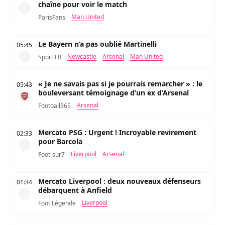
chaîne pour voir le match
Man United
ParisFans
Le Bayern n’a pas oublié Martinelli
05:45
Newcastle
Arsenal
Man United
Sport FR
« Je ne savais pas si je pourrais remarcher » : le
05:43
bouleversant témoignage d’un ex d’Arsenal
Arsenal
Football365
Mercato PSG : Urgent ! Incroyable revirement
02:33
pour Barcola
Liverpool
Arsenal
Foot-sur7
Mercato Liverpool : deux nouveaux défenseurs
01:34
débarquent à Anfield
Liverpool
Foot Légende