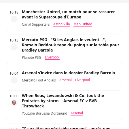
Manchester United, un match pour se rassurer
10:18
avant la Supercoupe d’Europe
Aston Villa
Man United
Canal Supporters
Mercato PSG : "Si les Anglais le veulent...",
10:13
Romain Beddouk tape du poing sur la table pour
Bradley Barcola
Liverpool
Planète PSG
Arsenal s’invite dans le dossier Bradley Barcola
10:04
Arsenal
Liverpool
Mercato Foot Anglais
When Reus, Lewandowski & Co. took the
10:00
Emirates by storm | Arsenal FC v BVB |
Throwback
Arsenal
Youtube Borussia Dortmund
”Ça va être un véritable carnage” : après une