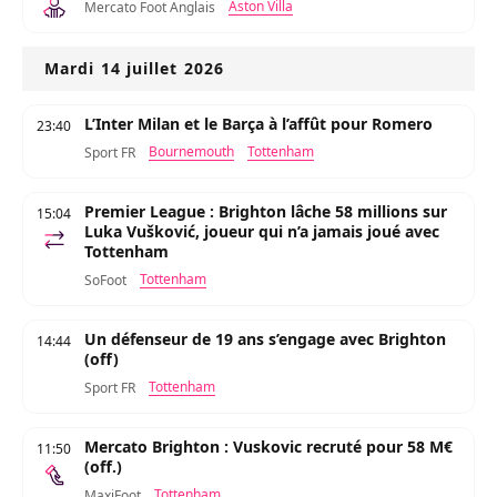
Aston Villa
Mercato Foot Anglais
Mardi 14 juillet 2026
L’Inter Milan et le Barça à l’affût pour Romero
23:40
Bournemouth
Tottenham
Sport FR
Premier League : Brighton lâche 58 millions sur
15:04
Luka Vušković, joueur qui n’a jamais joué avec
Tottenham
Tottenham
SoFoot
Un défenseur de 19 ans s’engage avec Brighton
14:44
(off)
Tottenham
Sport FR
Mercato Brighton : Vuskovic recruté pour 58 M€
11:50
(off.)
Tottenham
MaxiFoot