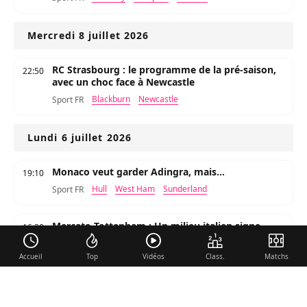
Mercredi 8 juillet 2026
RC Strasbourg : le programme de la pré-saison,
22:50
avec un choc face à Newcastle
Blackburn
Newcastle
Sport FR
Lundi 6 juillet 2026
Monaco veut garder Adingra, mais...
19:10
Hull
West Ham
Sunderland
Sport FR
Mercato Tottenham : Un milieu italien signe
16:20
pour 115M€ (Off)
Man United
Tottenham
Newcastle
Foot-sur7
Accueil
Top
Vidéos
Class.
Matchs
Dimanche 5 juillet 2026