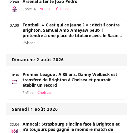
Arsenal a tenté João Pedro
23:40
Arsenal
Chelsea
Sport FR
Football. « C'est qui ce jeune ? » : décisif contre
07:00
Brighton, Samuel Amo Ameyaw peut-il
prétendre à une place de titulaire avec le Racing
Club de Strasbourg ?
L'Alsace
Dimanche 2 août 2026
Premier League : A 35 ans, Danny Welbeck est
10:36
transféré de Brighton à Chelsea et pourrait
établir un record
Chelsea
SoFoot
Samedi 1 août 2026
Amocal : Strasbourg s’incline face à Brighton et
22:34
n’a toujours pas gagné le moindre match de