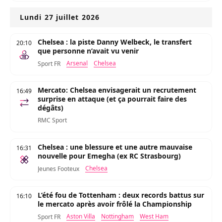
Lundi 27 juillet 2026
Chelsea : la piste Danny Welbeck, le transfert
20:10
que personne n’avait vu venir
Arsenal
Chelsea
Sport FR
Mercato: Chelsea envisagerait un recrutement
16:49
surprise en attaque (et ça pourrait faire des
dégâts)
RMC Sport
Chelsea : une blessure et une autre mauvaise
16:31
nouvelle pour Emegha (ex RC Strasbourg)
Chelsea
Jeunes Footeux
L’été fou de Tottenham : deux records battus sur
16:10
le mercato après avoir frôlé la Championship
Aston Villa
Nottingham
West Ham
Sport FR