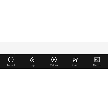
foot-anglais
.com
Accueil
Top
Vidéos
Class.
Matchs
Liens utiles
Contact
Mentions légales
Membre du réseau
Mercato.fr