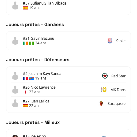
#57 Sufianu Sillah Dibaga
19 ans
Joueurs prêtés - Gardiens
#31 Gavin Bazunu
Stoke
24 ans
Joueurs prêtés - Défenseurs
#4 Joachim Kayi Sanda
Red Star
19 ans
#26 Nico Lawrence
MK Dons
22 ans
#27 Juan Larios
Saragosse
22 ans
Joueurs prêtés - Milieux
#18 Joe Aribo