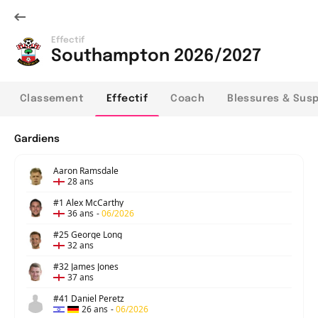
Effectif
Southampton 2026/2027
Classement
Effectif
Coach
Blessures & Sus
Gardiens
Aaron Ramsdale
28 ans
#1 Alex McCarthy
36 ans
-
06/2026
#25 George Long
32 ans
#32 James Jones
37 ans
#41 Daniel Peretz
26 ans
-
06/2026