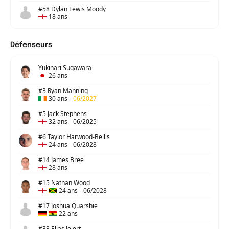
#58 Dylan Lewis Moody
18 ans
Défenseurs
Yukinari Sugawara
26 ans
#3 Ryan Manning
30 ans
-
06/2027
#5 Jack Stephens
32 ans
-
06/2025
#6 Taylor Harwood-Bellis
24 ans
-
06/2028
#14 James Bree
28 ans
#15 Nathan Wood
24 ans
-
06/2028
#17 Joshua Quarshie
22 ans
#38 Elias Jelert