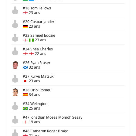
#18 Tom Fellows
23 ans
#20 Caspar Jander
23 ans
#23 Samuel Edozie
23 ans
#24 Shea Charles
22 ans
#26 Ryan Fraser
32 ans
#27 Kuryu Matsuki
23 ans
#28 Oriol Romeu
34 ans
#34 Welington
25 ans
#47 Jonathan Moses Momoh Sesay
19 ans
#48 Cameron Roger Bragg
21 ans