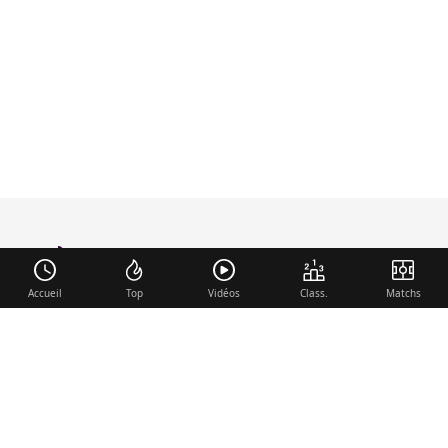
foot-anglais
.com
Accueil
Top
Vidéos
Class.
Matchs
Liens utiles
Contact
Mentions légales
Membre du réseau
Mercato.fr