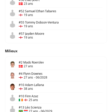
23 ans
#52 Samuel Ethan Tabares
19 ans
#55 Tommy Dobson-Ventura
19 ans
#57 Jayden Moore
19 ans
Milieux
#2 Mads Roerslev
27 ans
#4 Flynn Downes
27 ans
-
06/2028
#10 Adam Lallana
38 ans
#10 Finn Azaz
25 ans
#13 Léo Scienza
27 ans
-
06/2029