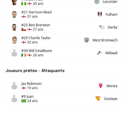
Leicester
30 ans
#21 Harrison Reed
Fulham
31 ans
#25 Ben Brereton
Derby
27 ans
#29 Charlie Taylor
West Bromwich
32 ans
#39 Will Smallbone
Millwall
26 ans
Joueurs prêtés - Attaquants
Jay Robinson
Monza
19 ans
#9 Juan
Goztepe
24 ans