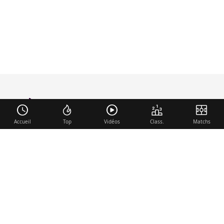
foot-anglais
.com
Accueil
Top
Vidéos
Class.
Matchs
Liens utiles
Contact
Mentions légales
Membre du réseau
Mercato.fr