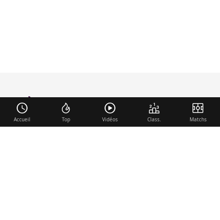
foot-anglais
.com
Accueil
Top
Vidéos
Class.
Matchs
Liens utiles
Contact
Mentions légales
Membre du réseau
Mercato.fr