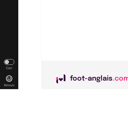
Clair
foot-anglais
.co
Retours
Liens utiles
Contact
Mentions légales