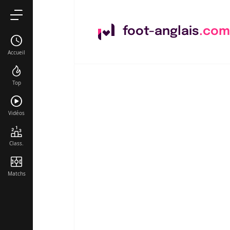
foot-anglais
.com
Accueil
Top
Vidéos
Class.
Matchs