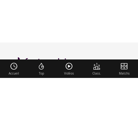
foot-anglais
.com
Accueil
Top
Vidéos
Class.
Matchs
Liens utiles
Contact
Mentions légales
Membre du réseau
Mercato.fr