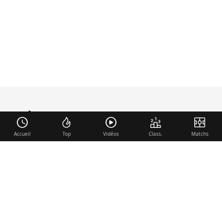
foot-anglais
.com
Accueil
Top
Vidéos
Class.
Matchs
Liens utiles
Contact
Mentions légales
Membre du réseau
Mercato.fr