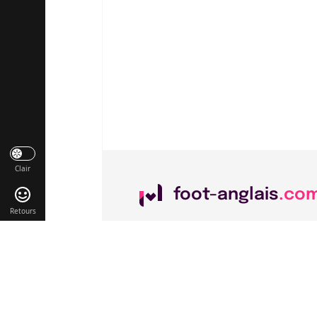
Clair
foot-anglais
.co
Retours
Liens utiles
Contact
Mentions légales