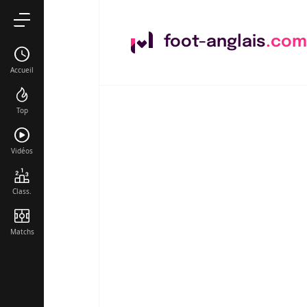
foot-anglais
.com
Accueil
Top
Vidéos
Class.
Matchs