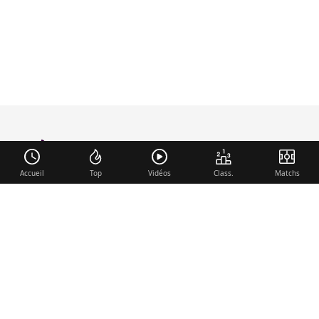
foot-anglais
.com
Accueil
Top
Vidéos
Class.
Matchs
Liens utiles
Contact
Mentions légales
Membre du réseau
Mercato.fr