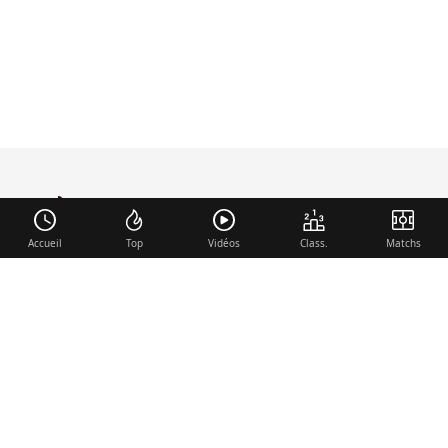
foot-anglais
.com
Accueil
Top
Vidéos
Class.
Matchs
Liens utiles
Contact
Mentions légales
Membre du réseau
Mercato.fr