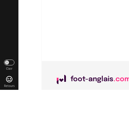
Clair
foot-anglais
.co
Retours
Liens utiles
Contact
Mentions légales