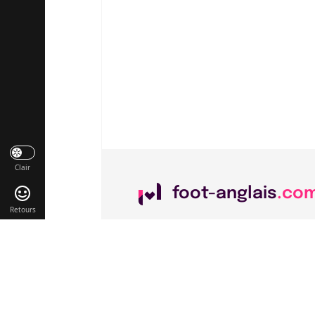
Clair
foot-anglais
.co
Retours
Liens utiles
Contact
Mentions légales