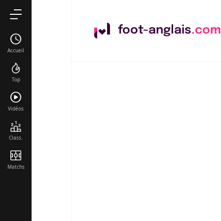
foot-anglais
.com
Accueil
Top
Vidéos
Class.
Matchs