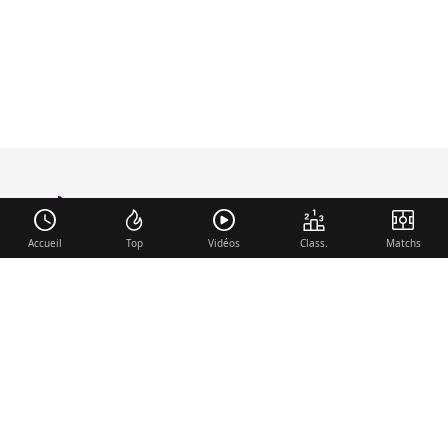
foot-anglais
.com
Accueil
Top
Vidéos
Class.
Matchs
Liens utiles
Contact
Mentions légales
Membre du réseau
Mercato.fr