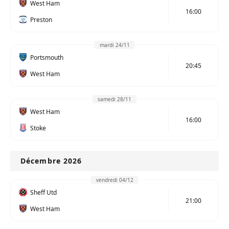
West Ham
16:00
Preston
mardi 24/11
Portsmouth
20:45
West Ham
samedi 28/11
West Ham
16:00
Stoke
Décembre 2026
vendredi 04/12
Sheff Utd
21:00
West Ham