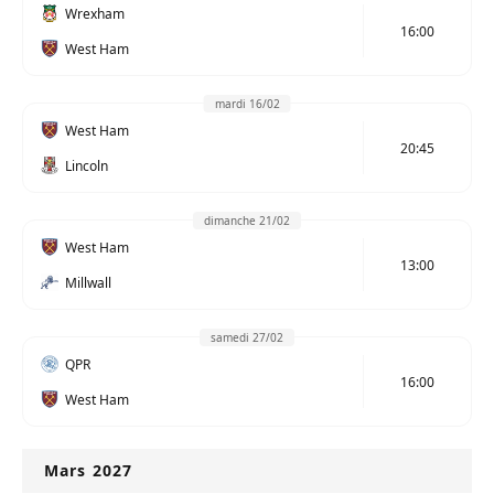
Wrexham
16:00
West Ham
mardi 16/02
West Ham
20:45
Lincoln
dimanche 21/02
West Ham
13:00
Millwall
samedi 27/02
QPR
16:00
West Ham
Mars 2027