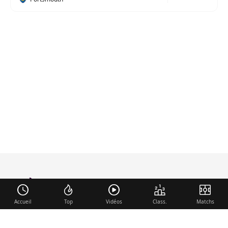
foot-anglais
.com
Accueil
Top
Vidéos
Class.
Matchs
Liens utiles