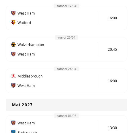
samedi 17/04
West Ham
16:00
Watford
mardi 20/04
Wolverhampton
20:45
West Ham
samedi 24/04
Middlesbrough
16:00
West Ham
Mai 2027
samedi 01/05
West Ham
13:30
Portsmouth