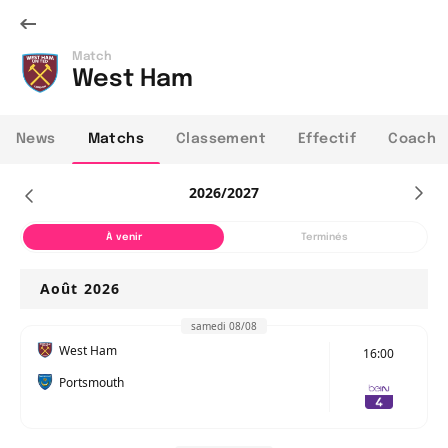
Match
West Ham
News
Matchs
Classement
Effectif
Coach
2026/2027
À venir
Terminés
Août 2026
samedi 08/08
West Ham
16:00
Portsmouth