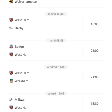
Wolverhampton
samedi 05/09
West Ham
16:00
Derby
mardi 08/09
Bolton
21:00
West Ham
vendredi 11/09
West Ham
21:00
Wrexham
samedi 19/09
Millwall
13:30
West Ham