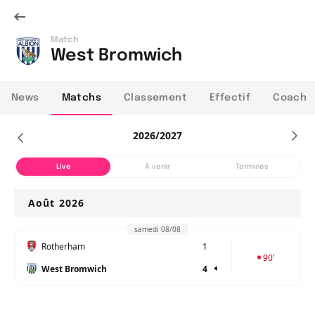
Match
West Bromwich
News
Matchs
Classement
Effectif
Coach
2026/2027
Live
À venir
Terminés
Août 2026
samedi 08/08
Rotherham
1
90
'
West Bromwich
4