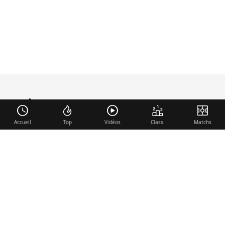
foot-anglais
.com
Accueil
Top
Vidéos
Class.
Matchs
Liens utiles
Contact
Mentions légales
Membre du réseau
Mercato.fr