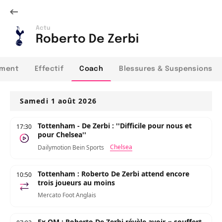
Actu
Roberto De Zerbi
ement
Effectif
Coach
Blessures & Suspensions
Samedi 1 août 2026
Tottenham - De Zerbi : ''Difficile pour nous et
17:30
pour Chelsea''
Chelsea
Dailymotion Bein Sports
Tottenham : Roberto De Zerbi attend encore
10:50
trois joueurs au moins
Mercato Foot Anglais
Ex OM : Roberto De Zerbi révèle avoir « souffert