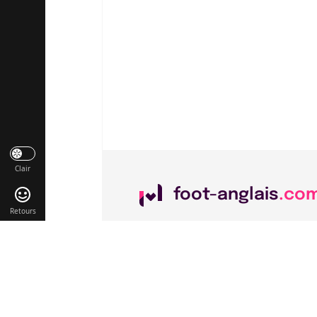
Clair
foot-anglais
.co
Retours
Liens utiles
Contact
Mentions légales