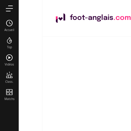
foot-anglais
.com
Accueil
Top
Vidéos
Class.
Matchs