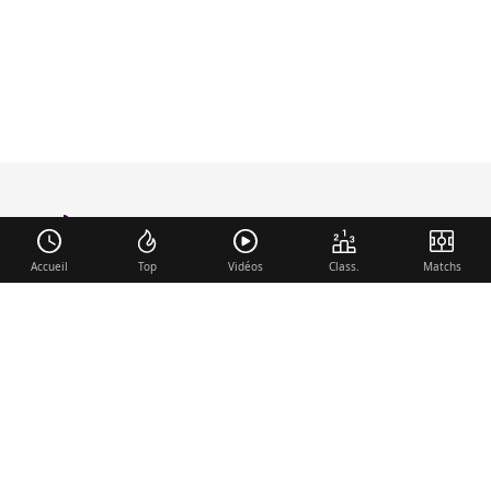
foot-anglais
.com
Accueil
Top
Vidéos
Class.
Matchs
Liens utiles
Contact
Mentions légales
Membre du réseau
Mercato.fr