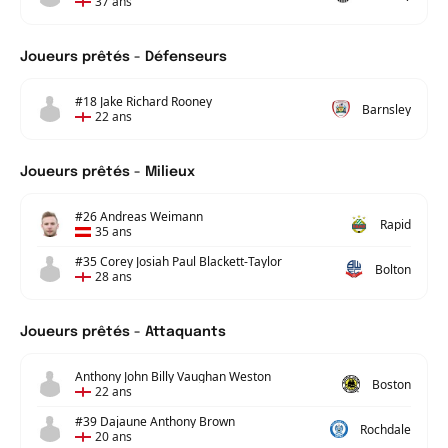
37 ans
Joueurs prêtés - Défenseurs
#18 Jake Richard Rooney
Barnsley
22 ans
Joueurs prêtés - Milieux
#26 Andreas Weimann
Rapid
35 ans
#35 Corey Josiah Paul Blackett-Taylor
Bolton
28 ans
Joueurs prêtés - Attaquants
Anthony John Billy Vaughan Weston
Boston
22 ans
#39 Dajaune Anthony Brown
Rochdale
20 ans