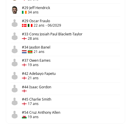
#29 Jeff Hendrick
34 ans
#29 Oscar Fraulo
22 ans
-
06/2029
#33 Corey Josiah Paul Blackett-Taylor
28 ans
#34 Jaydon Banel
21 ans
#37 Owen Eames
19 ans
#42 Adebayo Fapetu
21 ans
#44 Isaac Gordon
#45 Charlie Smith
17 ans
#54 Cruz Anthony Allen
19 ans