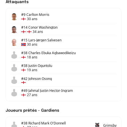
Attaquants
#9 Carlton Morris
30 ans
#14 Conor Washington
34 ans
#15 Lars-Jørgen Salvesen
30 ans
#38 Charles Ebuka Agbawodikeizu
18 ans
#38 Justin Oguntolu
19 ans
#42 Johnson Osong
#49 Jahmal Justin Hector-Ingram
27 ans
Joueurs prêtés - Gardiens
#38 Richard Mark O'Donnell
Grimsby