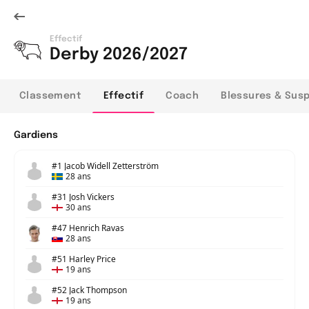
Effectif
Derby 2026/2027
Classement
Effectif
Coach
Blessures & Sus
Gardiens
#1 Jacob Widell Zetterström
28 ans
#31 Josh Vickers
30 ans
#47 Henrich Ravas
28 ans
#51 Harley Price
19 ans
#52 Jack Thompson
19 ans