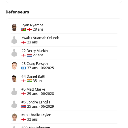
Défenseurs
Ryan Nyambe
28 ans
Kwaku Nuamah Oduroh
23 ans
#2 Derry Murkin
27 ans
#3 Craig Forsyth
37 ans
-
06/2025
#4 Daniel Batth
35 ans
#5 Matt Clarke
29 ans
-
06/2028
#6 Sondre Langås
25 ans
-
06/2029
#18 Charlie Taylor
32 ans
#22 Max Johnston