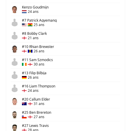
Kenzo Goudmijn
24 ans
#7 Patrick Agyemang
25 ans
#8 Bobby Clark
21 ans
#10 Rhian Brewster
26 ans
#11 Sam Szmodics
30 ans
#13 Filip Bilbija
26 ans
#16 Liam Thompson
24 ans
#20 Callum Elder
31 ans
#25 Ben Brereton
27 ans
#27 Lewis Travis
28 ans