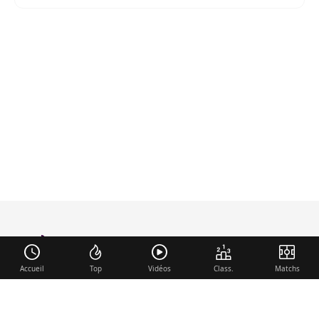
foot-anglais
.com
Accueil
Top
Vidéos
Class.
Matchs
Liens utiles
Contact