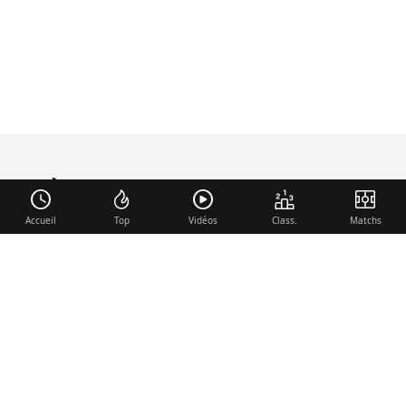
foot-anglais
.com
Accueil
Top
Vidéos
Class.
Matchs
Liens utiles
Contact
Mentions légales
Membre du réseau
Mercato.fr