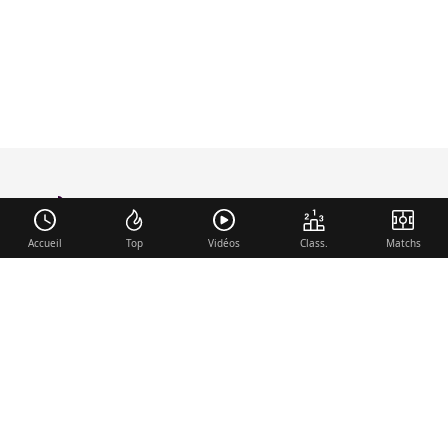
foot-anglais
.com
Accueil
Top
Vidéos
Class.
Matchs
Liens utiles
Contact
Mentions légales
Membre du réseau
Mercato.fr