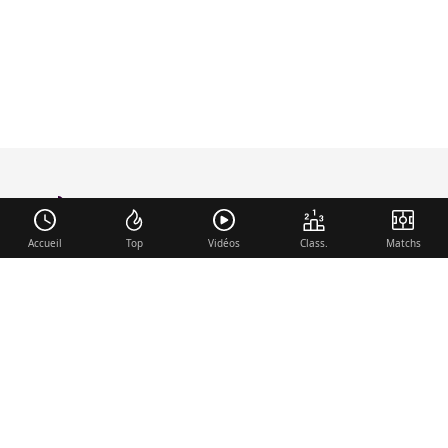
foot-anglais
.com
Accueil
Top
Vidéos
Class.
Matchs
Liens utiles
Contact
Mentions légales
Membre du réseau
Mercato.fr