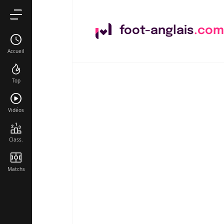
foot-anglais
.com
Accueil
Top
Vidéos
Class.
Matchs