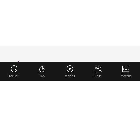
foot-anglais
.com
Accueil
Top
Vidéos
Class.
Matchs
Liens utiles
Contact
Mentions légales
Membre du réseau
Mercato.fr