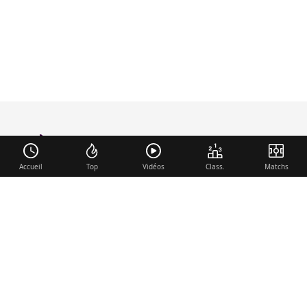
foot-anglais
.com
Accueil
Top
Vidéos
Class.
Matchs
Liens utiles
Contact
Mentions légales
Membre du réseau
Mercato.fr