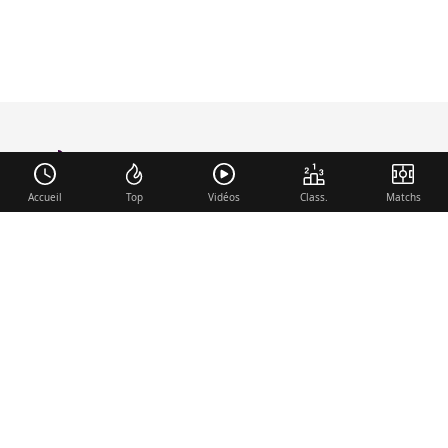
foot-anglais
.com
Accueil
Top
Vidéos
Class.
Matchs
Liens utiles
Contact
Mentions légales
Membre du réseau
Mercato.fr