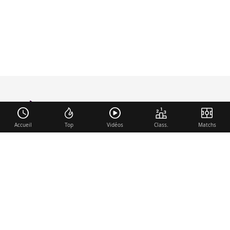
foot-anglais
.com
Accueil
Top
Vidéos
Class.
Matchs
Liens utiles
Contact
Mentions légales
Membre du réseau
Mercato.fr