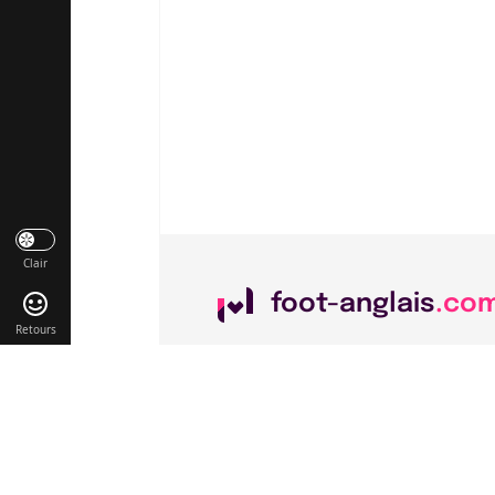
Clair
foot-anglais
.co
Retours
Liens utiles
Contact
Mentions légales