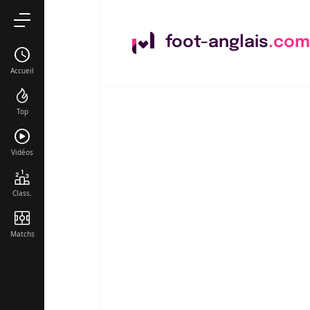
foot-anglais
.com
Accueil
Top
Vidéos
Class.
Matchs