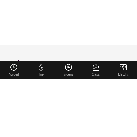
foot-anglais
.com
Accueil
Top
Vidéos
Class.
Matchs
Liens utiles
Contact
Mentions légales
Membre du réseau
Mercato.fr