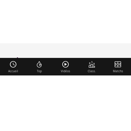
foot-anglais
.com
Accueil
Top
Vidéos
Class.
Matchs
Liens utiles
Contact
Mentions légales
Membre du réseau
Mercato.fr