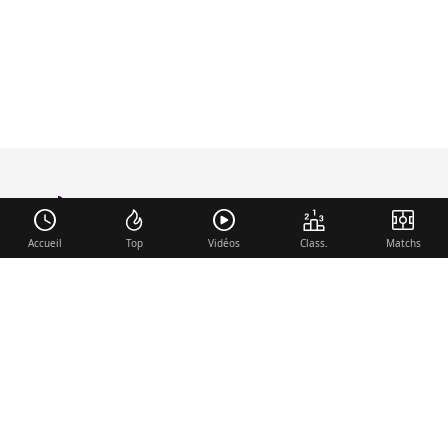
foot-anglais
.com
Accueil
Top
Vidéos
Class.
Matchs
Liens utiles
Contact
Mentions légales
Membre du réseau
Mercato.fr