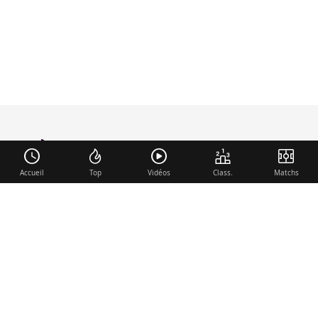
foot-anglais
.com
Accueil
Top
Vidéos
Class.
Matchs
Liens utiles
Contact
Mentions légales
Membre du réseau
Mercato.fr