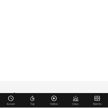
foot-anglais
.com
Accueil
Top
Vidéos
Class.
Matchs