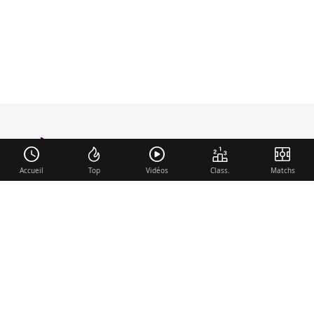
foot-anglais
.com
Accueil
Top
Vidéos
Class.
Matchs
Liens utiles
Contact
Mentions légales
Membre du réseau
Mercato.fr