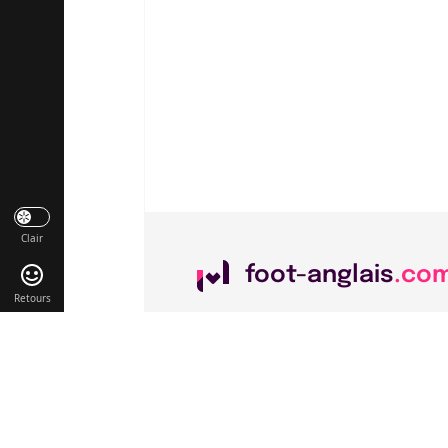
Clair
foot-anglais
.co
Retours
Liens utiles
Contact
Mentions légales