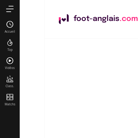
foot-anglais
.com
Accueil
Top
Vidéos
Class.
Matchs