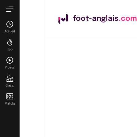
foot-anglais
.com
Accueil
Top
Vidéos
Class.
Matchs