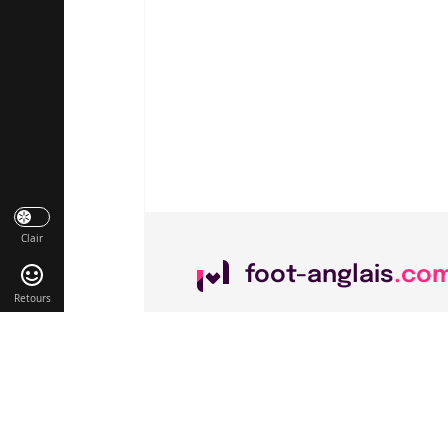
Clair
foot-anglais
.co
Retours
Liens utiles
Contact
Mentions légales