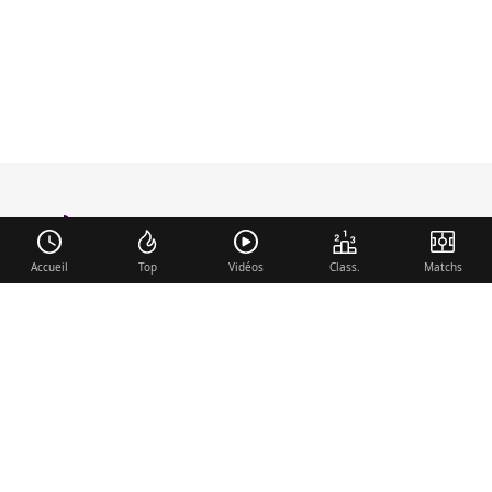
foot-anglais
.com
Accueil
Top
Vidéos
Class.
Matchs
Liens utiles
Contact
Mentions légales
Membre du réseau
Mercato.fr