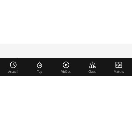
foot-anglais
.com
Accueil
Top
Vidéos
Class.
Matchs
Liens utiles
Contact
Mentions légales
Membre du réseau
Mercato.fr