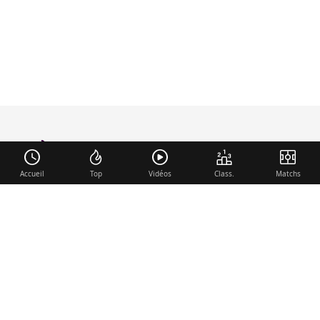
foot-anglais
.com
Accueil
Top
Vidéos
Class.
Matchs
Liens utiles
Contact
Mentions légales
Membre du réseau
Mercato.fr