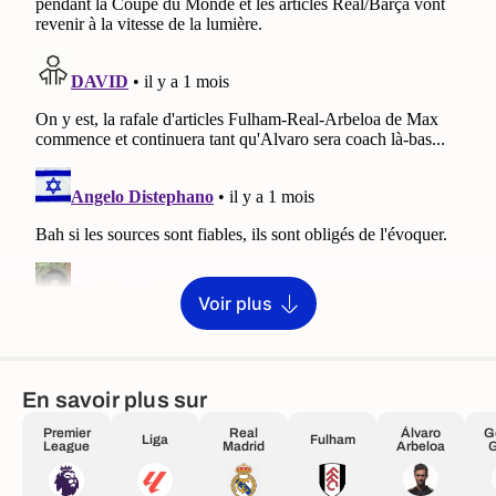
Voir plus
En savoir plus sur
Premier
Real
Álvaro
G
Liga
Fulham
League
Madrid
Arbeloa
G