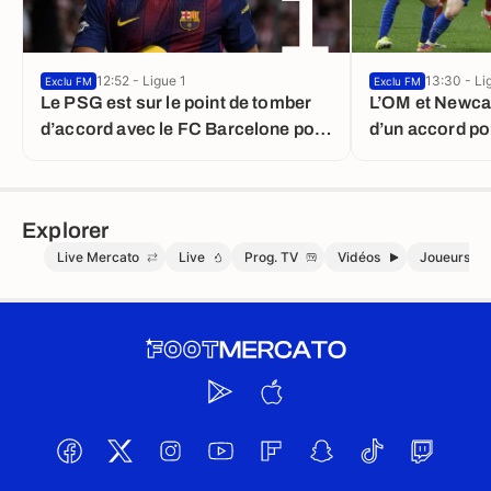
1
12:52 - Ligue 1
13:30 - Li
Exclu FM
Exclu FM
Le PSG est sur le point de tomber
L’OM et Newca
d’accord avec le FC Barcelone pour
d’un accord po
Ferran Torres
Hojbjerg
Explorer
Live Mercato
Live
Prog. TV
Vidéos
Joueurs