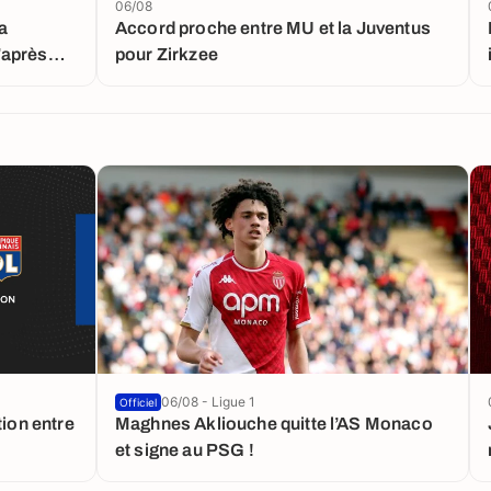
06/08
a
Accord proche entre MU et la Juventus
’après
pour Zirkzee
06/08 - Ligue 1
Officiel
tion entre
Maghnes Akliouche quitte l’AS Monaco
et signe au PSG !