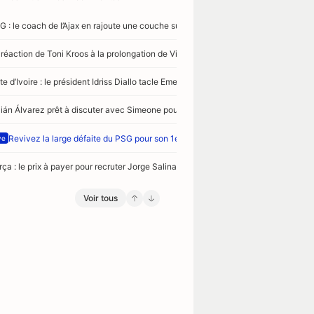
G : le coach de l’Ajax en rajoute une couche sur Mika Godts
 réaction de Toni Kroos à la prolongation de Vinicius Jr
e d’Ivoire : le président Idriss Diallo tacle Emerse Faé
lián Álvarez prêt à discuter avec Simeone pour rejoindre le Barça
Revivez la large défaite du PSG pour son 1er match de préparation face à Maj
ve
rça : le prix à payer pour recruter Jorge Salinas
Voir tous