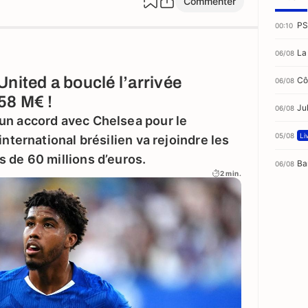
Commenter
PS
00:10
La
06/08
nited a bouclé l’arrivée
Côt
06/08
58 M€ !
Ju
06/08
un accord avec Chelsea pour le
05/08
Li
international brésilien va rejoindre les
 de 60 millions d’euros.
Ba
06/08
2 min.