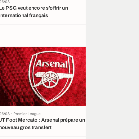
06/08
05/08
Le PSG veut encore s’offrir un
Tzolis, Koulier
international français
Mouzakitis… la
gagnante du m
06/08 - Premier League
JT Foot Mercato : Arsenal prépare un
nouveau gros transfert