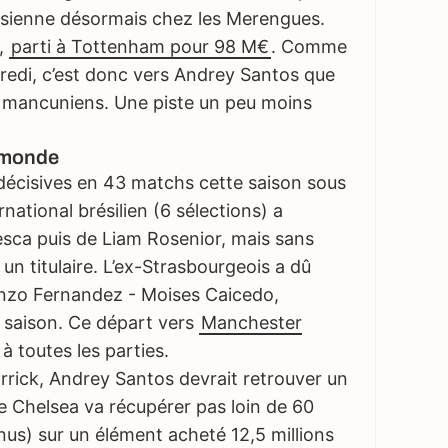
la sienne désormais chez les Merengues.
,
parti à Tottenham pour 98 M€
. Comme
edi, c’est donc vers Andrey Santos que
s mancuniens. Une piste un peu moins
e monde
décisives en 43 matchs cette saison sous
ternational brésilien (6 sélections) a
ca puis de Liam Rosenior, mais sans
un titulaire. L’ex-Strasbourgeois a dû
Enzo Fernandez - Moises Caicedo,
a saison. Ce départ vers
Manchester
 toutes les parties.
rrick, Andrey Santos devrait retrouver un
ue Chelsea va récupérer pas loin de 60
nus) sur un élément acheté 12,5 millions