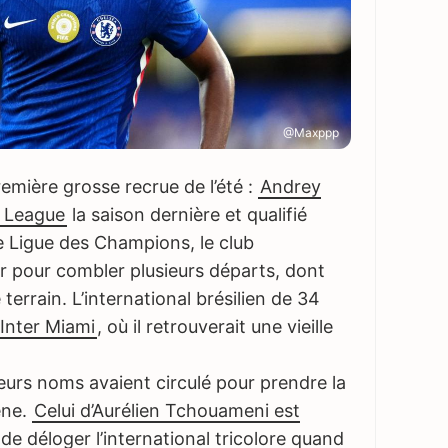
@Maxppp
emière grosse recrue de l’été :
Andrey
r League
la saison dernière et qualifié
e Ligue des Champions, le club
r pour combler plusieurs départs, dont
terrain. L’international brésilien de 34
l’Inter Miami
, où il retrouverait une vieille
eurs noms avaient circulé pour prendre la
e bloqueur de publicités. Désactivez-le sur Foot
ène.
Celui d’Aurélien Tchouameni est
rder et soutenir nos 30 journalistes.
e de déloger l’international tricolore quand