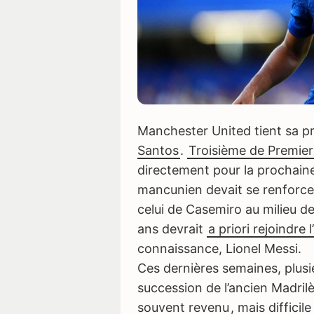
Manchester United tient sa pr
Santos
.
Troisième de Premie
directement pour la prochain
mancunien devait se renforce
celui de Casemiro au milieu de 
ans devrait
a priori rejoindre 
connaissance, Lionel Messi.
Ces dernières semaines, plusi
Cette vidéo est bloquée par votr
succession de l’ancien Madril
Mercato pour la rega
souvent revenu
, mais difficil