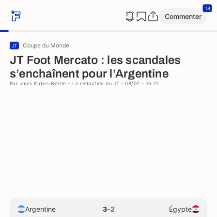
18
Commenter
Coupe du Monde
JT
JT Foot Mercato : les scandales
s’enchaînent pour l’Argentine
Par
Jules Kutos-Bertin
-
La rédaction du JT
- 08/07 - 16:27
Argentine
3
-
2
Égypte