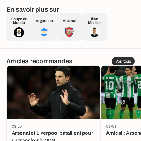
En savoir plus sur
Coupe du
Illan
Argentine
Arsenal
Monde
Meslier
Articles recommandés
Voir tous
08:20
05/08
Arsenal et Liverpool bataillent pour
Amical : Arsena
un transfert à 70M€