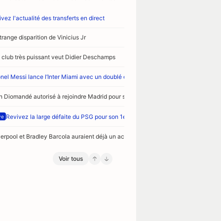
vez l'actualité des transferts en direct
trange disparition de Vinicius Jr
 club très puissant veut Didier Deschamps
onel Messi lance l’Inter Miami avec un doublé en Leagues Cup
n Diomandé autorisé à rejoindre Madrid pour signer
Revivez la large défaite du PSG pour son 1er match de préparation face à Maj
ve
verpool et Bradley Barcola auraient déjà un accord contractuel
Voir tous