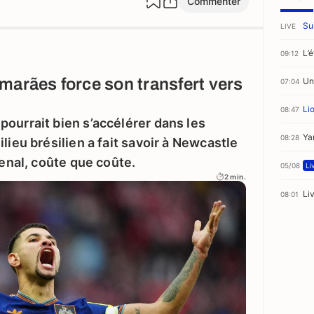
Commenter
Sui
LIVE
L’é
09:12
marães force son transfert vers
Un
07:04
Li
08:47
ourrait bien s’accélérer dans les
Ya
08:28
lieu brésilien a fait savoir à Newcastle
senal, coûte que coûte.
05/08
Li
2 min.
Li
08:01