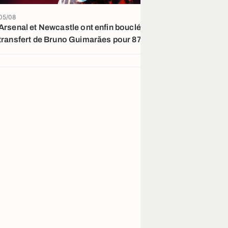
05/08
04/08
Arsenal et Newcastle ont enfin bouclé le
Arsenal et New
transfert de Bruno Guimarães pour 87
accord pour B
M€