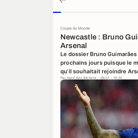
Coupe du Monde
Newcastle : Bruno Gui
Arsenal
Le dossier Bruno Guimarães p
prochains jours puisque le mi
qu’il souhaitait rejoindre Ar
Par
Hanif Ben Berkane
- 08/07 - 19:34