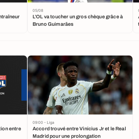
05/08
ntraîneur
L’OL va toucher un gros chèque grâce à
Bruno Guimarães
09:00 - Liga
tion entre
Accord trouvé entre Vinicius Jr et le Real
Madrid pour une prolongation