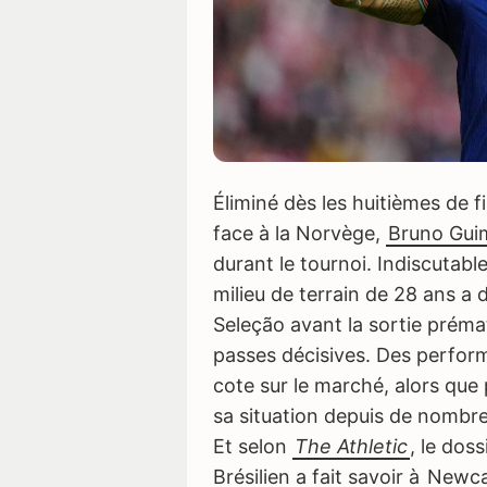
Éliminé dès les huitièmes de f
face à la Norvège,
Bruno Gui
durant le tournoi. Indiscutable
milieu de terrain de 28 ans a d
Seleção avant la sortie prémat
passes décisives. Des perform
cote sur le marché, alors que
sa situation depuis de nombre
Et selon
The Athletic
, le dos
Cette vidéo est bloquée par votr
Brésilien a fait savoir à
Newca
Mercato pour la rega