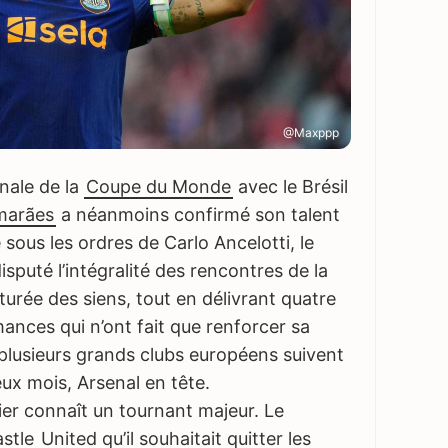
@Maxppp
inale de la
Coupe du Monde
avec le Brésil
marães
a néanmoins confirmé son talent
 sous les ordres de Carlo Ancelotti, le
isputé l’intégralité des rencontres de la
urée des siens, tout en délivrant quatre
ances qui n’ont fait que renforcer sa
 plusieurs grands clubs européens suivent
ux mois, Arsenal en tête.
sier connaît un tournant majeur. Le
e bloqueur de publicités. Désactivez-le sur Foot
stle
United qu’il souhaitait quitter les
rder et soutenir nos 30 journalistes.