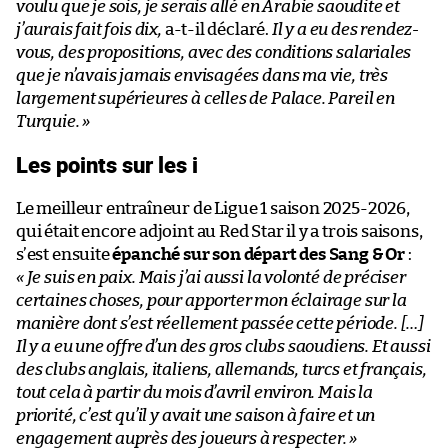
voulu que je sois, je serais allé en Arabie saoudite et
j’aurais fait fois dix,
a-t-il déclaré.
Il y a eu des rendez-
vous, des propositions, avec des conditions salariales
que je n’avais jamais envisagées dans ma vie, très
largement supérieures à celles de Palace. Pareil en
Turquie. »
Les points sur les i
Le meilleur entraîneur de Ligue 1 saison 2025-2026,
qui était encore adjoint au Red Star il y a trois saisons,
s’est ensuite
épanché sur son départ des Sang & Or
:
« Je suis en paix. Mais j’ai aussi la volonté de préciser
certaines choses, pour apporter mon éclairage sur la
manière dont s’est réellement passée cette période. […]
Il y a eu une offre d’un des gros clubs saoudiens. Et aussi
des clubs anglais, italiens, allemands, turcs et français,
tout cela à partir du mois d’avril environ. Mais la
priorité, c’est qu’il y avait une saison à faire et un
engagement auprès des joueurs à respecter. »