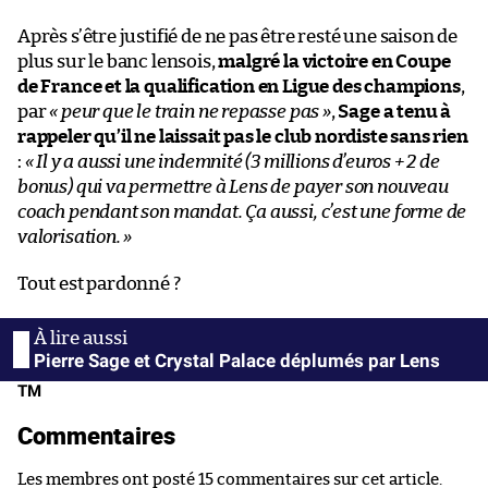
Après s’être justifié de ne pas être resté une saison de
plus sur le banc lensois,
malgré la victoire en Coupe
de France et la qualification en Ligue des champions
,
par
« peur que le train ne repasse pas »
,
Sage a tenu à
rappeler qu’il ne laissait pas le club nordiste sans rien
:
«
Il
y a aussi une indemnité
(3 millions d’euros + 2 de
bonus)
qui va permettre à Lens de payer son nouveau
coach pendant son mandat. Ça aussi, c’est une forme de
valorisation.
»
Tout est pardonné ?
Pierre Sage et Crystal Palace déplumés par Lens
TM
Commentaires
Les membres ont posté 15 commentaires sur cet article.