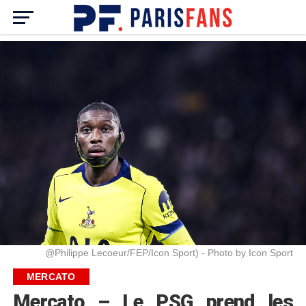
@Philippe Lecoeur/FEP/Icon Sport) - Photo by Icon Sport
MERCATO
Mercato – Le PSG prend les