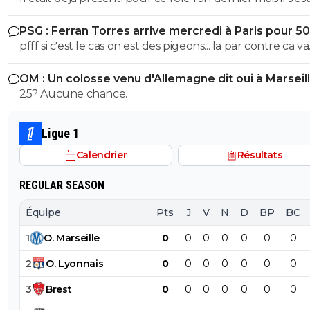
l'épaule en juin 2025 avec l'EDF et ça a pourri sa 1ere p
PSG : Ferran Torres arrive mercredi à Paris pour 5
de saison. Espérons que ça colle cette fois ci
pfff si c'est le cas on est des pigeons... la par contre ca va
choquer personne ? On galere a mettre 10M de plus sur
OM : Un colosse venu d'Allemagne dit oui à Marseil
Godts tout le monde m'explique "gneuh gneuh c'est
25? Aucune chance.
normal on veut pas surpayer" alors qu'on joue les gratt
10M pres. Mais un mec remplacant au Barca dans la derniere
année de son contrat et qui a flop a city, mettre 50M 
Ligue 1
eux ils otn eu Adeymi pour 29M on va vouloir me faire 
Calendrier
Résultats
la pillule que c'est bien ? et allez vous faire foutre C'est
Kroupi Jr qu'il fallait putain !
REGULAR SEASON
Équipe
Pts
J
V
N
D
BP
BC
1
O
.
Marseille
0
0
0
0
0
0
0
2
O
.
Lyonnais
0
0
0
0
0
0
0
3
Brest
0
0
0
0
0
0
0