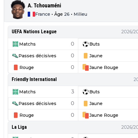
A. Tchouaméni
France
•
Âge
26
•
Milieu
UEFA Nations League
2026/2
0
Matchs
Buts
0
Passes décisives
Jaune
0
Rouge
Jaune
Rouge
Friendly International
2
3
Matchs
Buts
0
Passes décisives
Jaune
0
Rouge
Jaune
Rouge
La Liga
2026/2