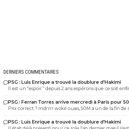
DERNIERS COMMENTAIRES
PSG : Luis Enrique a trouvé la doublure d'Hakimi
Il est un "espoir " depuis 2 ans espérons que ce soit enfin son
tour . S'il ne se blesse plus c'est un futur BON àà ce poste
PSG : Ferran Torres arrive mercredi à Paris pour 5
Prix correct ? mdrrrr woké ouais, 50M a un de la fin de 
contrat, la blague, venez pas pleurer quand je reclame
PSG : Luis Enrique a trouvé la doublure d'Hakimi
sur Godts
Il était déjà presenti pour ce role l'an dernier mais il s'es