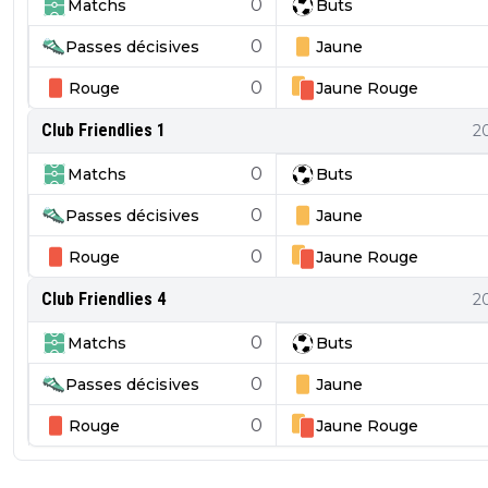
0
Matchs
Buts
0
Passes décisives
Jaune
0
Rouge
Jaune
Rouge
Club Friendlies 1
2
0
Matchs
Buts
0
Passes décisives
Jaune
0
Rouge
Jaune
Rouge
Club Friendlies 4
2
0
Matchs
Buts
0
Passes décisives
Jaune
0
Rouge
Jaune
Rouge