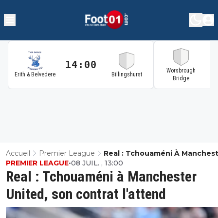
14:00
1
Worsbrough
Erith & Belvedere
Billingshurst
Bridge
Accueil
Premier League
Real : Tchouaméni À Manches
PREMIER LEAGUE
•
08 JUIL. , 13:00
United, Son Contrat L'attend
Real : Tchouaméni à Manchester
United, son contrat l'attend